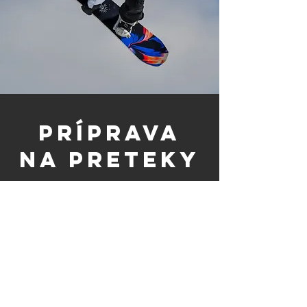
PRÍPRAVA
NA PRETEKY
Máme dlhoročné a bohaté skúsenosti s
podujatiami rôznych úrovní. Od detských
školských súťaží, cez mládežnícke
majstrostvá až po olympijské hry a
prestížne X Games. Chcete sa pripraviť na
preteky? Potrebujete pomôcť s výberom