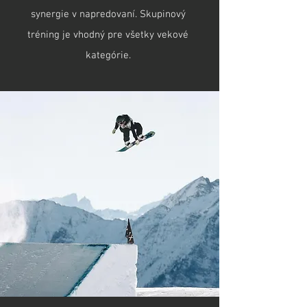
synergie v napredovaní. Skupinový
tréning je vhodný pre všetky vekové
kategórie.