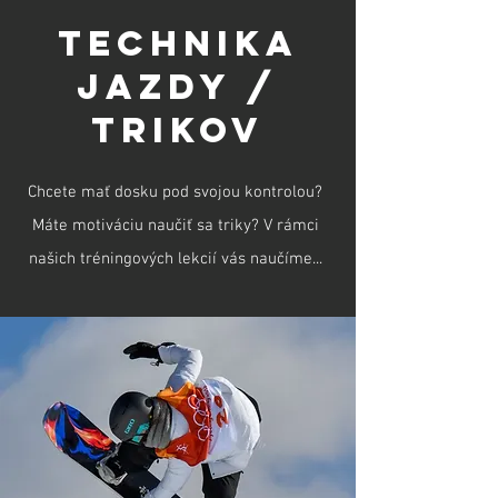
TECHNIKA
JAZDY /
TRIKOV
Chcete mať dosku pod svojou kontrolou?
Máte motiváciu naučiť sa triky? V rámci
našich tréningových lekcií vás naučíme...